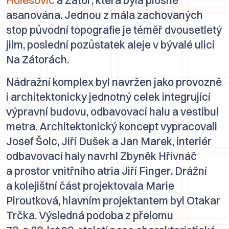
asanována. Jednou z mála zachovaných
stop původní topografie je téměř dvousetletý
jilm, poslední pozůstatek aleje v bývalé ulici
Na Zátorách
.
Nádražní komplex byl navržen jako provozně
i architektonicky jednotný celek integrující
výpravní budovu, odbavovací halu a vestibul
metra. Architektonický koncept vypracovali
Josef Šolc
,
Jiří Dušek
a
Jan Marek
, interiér
odbavovací haly navrhl
Zbyněk Hřivnáč
a prostor vnitřního atria
Jiří Finger
. Drážní
a kolejištní část projektovala
Marie
Piroutková
, hlavním projektantem byl
Otakar
Trčka
. Výsledná podoba z přelomu