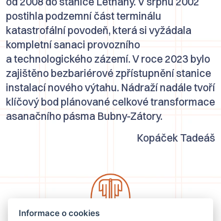
od 2008 do stanice Letňany. V srpnu 2002
postihla podzemní část terminálu
katastrofální povodeň, která si vyžádala
kompletní sanaci provozního
a technologického zázemí. V roce 2023 bylo
zajištěno bezbariérové zpřístupnění stanice
instalací nového výtahu. Nádraží nadále tvoří
klíčový bod plánované celkové transformace
asanačního pásma Bubny-Zátory.
Kopáček Tadeáš
Informace o cookies