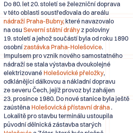
Do 80. let 20. století se železniční doprava
v této oblasti soustřeďovala do areálu
nádraží Praha-Bubny,
které navazovalo
na osu
Severní státní dráhy
z poloviny
19. století a jehož součástí byla od roku 1890
osobní
zastávka Praha-Holešovice
.
Impulsem pro vznik nového samostatného
nádraží se stala výstavba dvoukolejné
elektrizované
Holešovické přeložky
,
odklánějící dálkovou a nákladní dopravu
ze severu Čech, jejíž provoz byl zahájen
23. prosince 1980. Do nové stanice byla ještě
zaústěna
Holešovická přístavní dráha
.
Lokalitě pro stavbu terminálu ustoupila
původní dělnická zástavba starých
Holešovic
a
Zátor
, která byla plošně