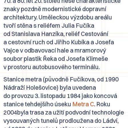
70. a 80. let 20. století nese charakteristické
znaky pozdně modernistické dopravní
architektury. Uměleckou výzdobu areálu
tvoří stěna s reliéfem
Julia Fučíka
od
Stanislava Hanzíka
, reliéf
Cestování
a cestovní ruch
od
Jiřího Kubíka
a
Josefa
Vajce
v odbavovací hale a mramorový
soubor plastik
Řeka
od
Josefa Klimeše
v prostoru autobusového terminálu.
Stanice metra (původně
Fučíkova
, od 1990
Nádraží Holešovice
) byla uvedena
do provozu 3. listopadu 1984 jako koncová
stanice tehdejšího úseku
Metra C
. Roku
2004byla trasa za užití podvodní technologie
vysouvaných tunelů prodloužena do
Ládví
,