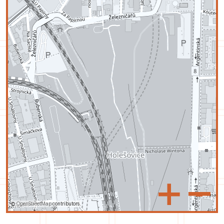
+
–
©
OpenStreetMap
contributors.