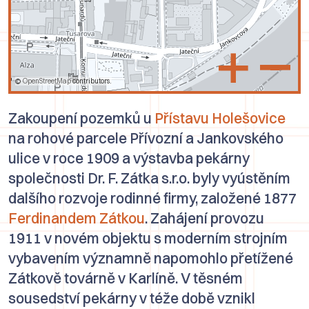
+
–
©
OpenStreetMap
contributors.
Zakoupení pozemků u
Přístavu Holešovice
na rohové parcele
Přívozní
a
Jankovského
ulice
v roce 1909 a výstavba pekárny
společnosti
Dr. F. Zátka s.r.o.
byly vyústěním
dalšího rozvoje rodinné firmy, založené 1877
Ferdinandem Zátkou
. Zahájení provozu
1911 v novém objektu s moderním strojním
vybavením významně napomohlo přetížené
Zátkově továrně v Karlíně. V těsném
sousedství pekárny v téže době vznikl