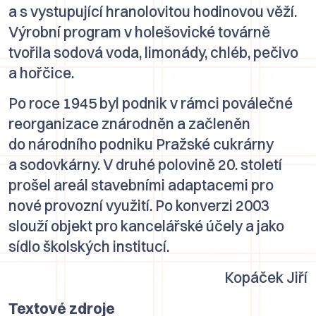
a s vystupující hranolovitou hodinovou věží.
Výrobní program v holešovické továrně
tvořila sodová voda, limonády, chléb, pečivo
a hořčice.
Po roce 1945 byl podnik v rámci poválečné
reorganizace znárodněn a začleněn
do národního podniku Pražské cukrárny
a sodovkárny. V druhé polovině 20. století
prošel areál stavebními adaptacemi pro
nové provozní využití. Po konverzi 2003
slouží objekt pro kancelářské účely a jako
sídlo školských institucí.
Kopáček Jiří
Textové zdroje