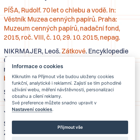
PÍŠA, Rudolf. 70 let o chlebu a vodě. In:
Věstník Muzea cenných papírů
. Praha:
Muzeum cenných papírů, nadační fond,
2015, roč. VIII, č. 10, 29. 10. 2015, nepag.
NIKRMAJER, Leoš.
Zátkové
.
Encyklopedie
Českých Budějovic
[online].Dostupné
Informace o cookies
na
https://encyklopedie.c-
Kliknutím na Přijmout vše budou uloženy cookies
budejovice.cz/clanek/zatkove
[3. 6. 2026].
funkční, analytické i reklamní. Zajistí se tím pohodlné
užívání webu, měření návštěvnosti, personalizaci
SWIERCZEKOVÁ, Lucie.
Rodinné paměti
obsahu a cílení reklamy.
Vlastislava Zátky.
České Budějovice:
Své preference můžete snadno upravit v
Jihočeské muzeum, 2024. 434 s.
Nastavení cookies
.
SWIERCZEKOVÁ, Lucie. Rodina Augusta
Přijmout vše
Zátky. České Budějovice: Jihočeské