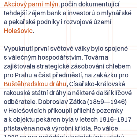
Akciový parní mlýn
, počin dokumentující
tehdejší zájem bank a investorů o mlynářské
a pekařské podniky i rozvojové území
Holešovic
.
Vypuknutí první světové války bylo spojené
s válečným hospodářstvím. Továrna
zajišťovala strategické zásobování chlebem
pro Prahu a část předměstí, na zakázku pro
Buštěhradskou dráhu
,
Císařsko-královské
rakouské státní dráhy a některé další klíčové
odběratele.
Dobroslav Zátka
(1859—1946)
v Holešovicích přikoupil přilehlé pozemky
a k objektu pekáren byla v letech 1916–1917
přistavěna nová výrobní křídla. Po válce
1920 se pro pořádání vlastnických vztahů