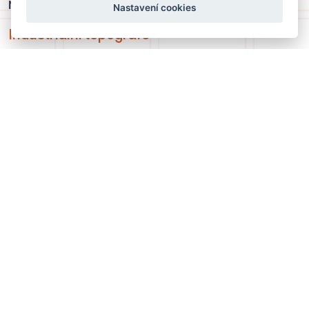
muzeum, 2023. 263 s.
Nastavení cookies
Industriální topografe
ScioArt
Sodovkárna Holešovice
nahoru