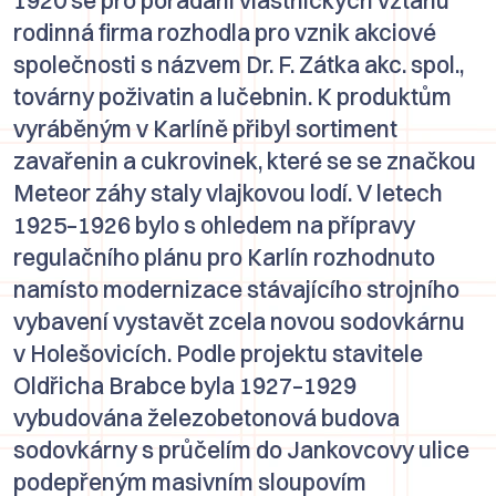
rodinná firma rozhodla pro vznik akciové
společnosti s názvem
Dr. F. Zátka akc. spol.,
továrny poživatin a lučebnin
. K produktům
vyráběným v Karlíně přibyl sortiment
zavařenin a cukrovinek, které se se značkou
Meteor
záhy staly vlajkovou lodí. V letech
1925–1926 bylo s ohledem na přípravy
regulačního plánu pro Karlín rozhodnuto
namísto modernizace stávajícího strojního
vybavení vystavět zcela novou sodovkárnu
v Holešovicích. Podle projektu stavitele
Oldřicha Brabce
byla 1927–1929
vybudována železobetonová budova
sodovkárny s průčelím do Jankovcovy ulice
podepřeným masivním sloupovím