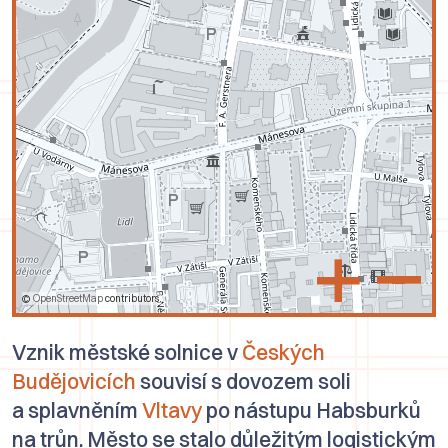
+
–
©
OpenStreetMap
contributors.
Vznik městské solnice v
Českých
Budějovicích
souvisí s dovozem soli
a splavněním
Vltavy
po nástupu Habsburků
na trůn. Město se stalo důležitým logistickým