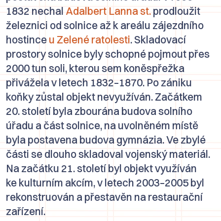
1832 nechal
Adalbert Lanna st.
prodloužit
železnici od solnice až k areálu zájezdního
hostince
u Zelené ratolesti
. Skladovací
prostory solnice byly schopné pojmout přes
2000 tun soli, kterou sem koněspřežka
přivážela v letech 1832–1870. Po zániku
koňky zůstal objekt nevyužíván. Začátkem
20. století byla zbourána budova solního
úřadu a část solnice, na uvolněném místě
byla postavena budova gymnázia. Ve zbylé
části se dlouho skladoval vojenský materiál.
Na začátku 21. století byl objekt využíván
ke kulturním akcím, v letech 2003–2005 byl
rekonstruován a přestavěn na restaurační
zařízení.