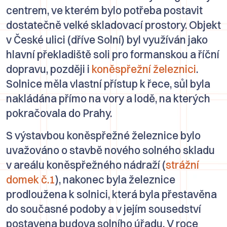
centrem, ve kterém bylo potřeba postavit
dostatečně velké skladovací prostory. Objekt
v České ulici (dříve Solní) byl využíván jako
hlavní překladiště soli pro formanskou a říční
dopravu, později i
koněspřežní železnici
.
Solnice měla vlastní přístup k řece, sůl byla
nakládána přímo na vory a lodě, na kterých
pokračovala do Prahy.
S výstavbou koněspřežné železnice bylo
uvažováno o stavbě nového solného skladu
v areálu koněspřežného nádraží (
strážní
domek č.1
), nakonec byla železnice
prodloužena k solnici, která byla přestavěna
do současné podoby a v jejím sousedství
postavena budova solního úřadu. V roce