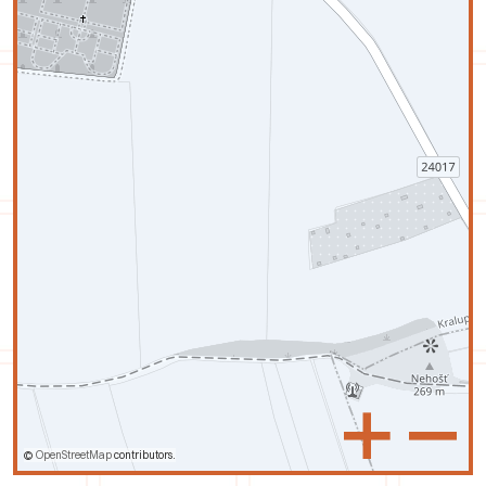
+
–
©
OpenStreetMap
contributors.