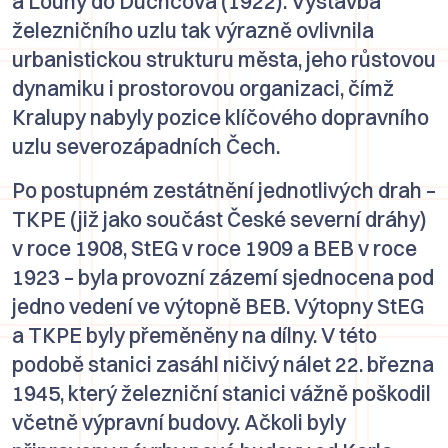
a
Louny
do
Duchcova
(1922). Výstavba
železničního uzlu tak výrazně ovlivnila
urbanistickou strukturu města, jeho růstovou
dynamiku i prostorovou organizaci, čímž
Kralupy nabyly pozice klíčového dopravního
uzlu severozápadních Čech.
Po postupném zestátnění jednotlivých drah –
TKPE (již jako součást České severní dráhy)
v roce 1908, StEG v roce 1909 a BEB v roce
1923 – byla provozní zázemí sjednocena pod
jedno vedení ve výtopně BEB. Výtopny StEG
a TKPE byly přeměněny na dílny. V této
podobě stanici zasáhl ničivý nálet 22. března
1945, který železniční stanici vážně poškodil
včetně výpravní budovy. Ačkoli byly