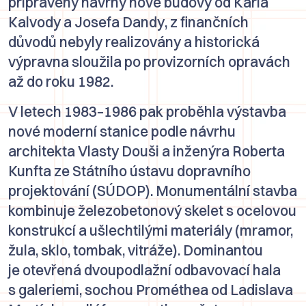
připraveny návrhy nové budovy od
Karla
Kalvody
a
Josefa Dandy
, z finančních
důvodů nebyly realizovány a historická
výpravna sloužila po provizorních opravách
až do roku 1982.
V letech 1983–1986 pak proběhla výstavba
nové moderní stanice podle návrhu
architekta
Vlasty Douši
a inženýra
Roberta
Kunfta
ze
Státního ústavu dopravního
projektování
(SÚDOP). Monumentální stavba
kombinuje železobetonový skelet s ocelovou
konstrukcí a ušlechtilými materiály (mramor,
žula, sklo, tombak, vitráže). Dominantou
je otevřená dvoupodlažní odbavovací hala
s galeriemi, sochou
Prométhea
od
Ladislava