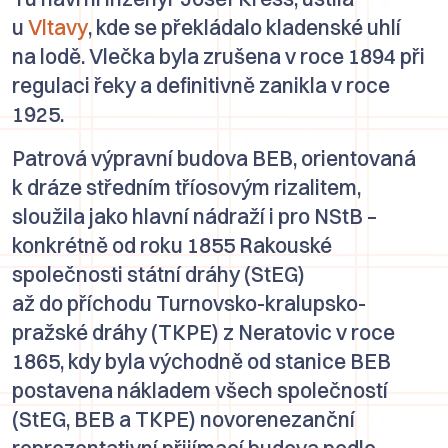
u
Vltavy
, kde se překládalo kladenské uhlí
na lodě. Vlečka byla zrušena v roce 1894 při
regulaci řeky a definitivně zanikla v roce
1925.
Patrová výpravní budova BEB, orientovaná
k dráze středním tříosovým rizalitem,
sloužila jako hlavní nádraží i pro NStB –
konkrétně od roku 1855 Rakouské
společnosti státní dráhy (StEG)
až do příchodu Turnovsko-kralupsko-
pražské dráhy (TKPE) z Neratovic v roce
1865, kdy byla východně od stanice BEB
postavena nákladem všech společností
(StEG, BEB a TKPE) novorenezanční
reprezentativní přijímací budova podle