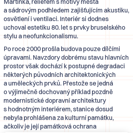
Martínka
, reliéfem s motivy města
a sádrovým podhledem zajišťujícím akustiku,
osvětlení i ventilaci. Interiér si dodnes
uchoval estetiku 80. let s prvky bruselského
stylu a neofunkcionalismu.
Po roce 2000 prošla budova pouze dílčími
úpravami. Navzdory dobrému stavu hlavních
prostor však dochází k postupné degradaci
některých původních architektonických
a uměleckých prvků. Přestože se jedná
o výjimečně dochovaný příklad pozdně
modernistické dopravní architektury
s hodnotným interiérem, stanice dosud
nebyla prohlášena za kulturní památku,
ačkoliv je její památková ochrana