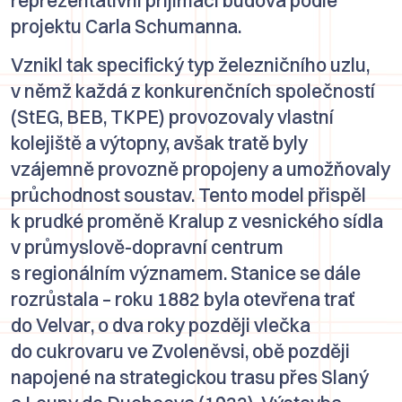
projektu
Carla Schumanna
.
Vznikl tak specifický typ železničního uzlu,
v němž každá z konkurenčních společností
(StEG, BEB, TKPE) provozovaly vlastní
kolejiště a výtopny, avšak tratě byly
vzájemně provozně propojeny a umožňovaly
průchodnost soustav. Tento model přispěl
k prudké proměně Kralup z vesnického sídla
v průmyslově-dopravní centrum
s regionálním významem. Stanice se dále
rozrůstala – roku 1882 byla otevřena trať
do
Velvar
, o dva roky později vlečka
do cukrovaru ve
Zvoleněvsi
, obě později
napojené na strategickou trasu přes
Slaný