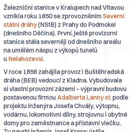
Železniční stanice v Kralupech nad Vltavou
vznikla roku 1850 se zprovozněním
Severní
státní dráhy
(NStB) z Prahy do Podmokel
(dnešního Děčína). První, ještě provizorní
stanice stála severněji od dnešního areálu
na umělém náspu z výkopů tunelů
u
Nelahozevsi
.
V roce 1856 zahájila provoz i Buštěhradská
dráha (BEB) vedoucí z Kladna. Vybudovala
si vlastní provozní zázemí – výpravní budovu
postavenou firmou
Adalberta Lanny st.
podle
projektu inženýra
Josefa Chvály
, výtopnu,
vodárnu, lokomotivní dílny, strojovnu i obytné
domy pro zaměstnance a přístavní vlečku.
Tu navrhl inženýr
Josef Kress
; ústila