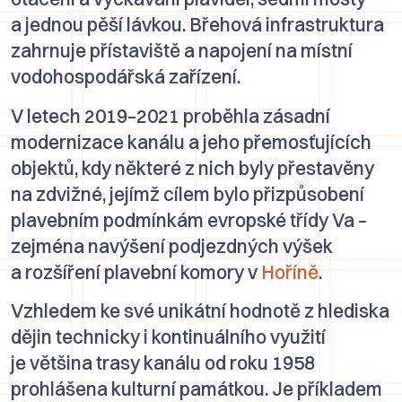
a jednou pěší lávkou. Břehová infrastruktura
zahrnuje přístaviště a napojení na místní
vodohospodářská zařízení.
V letech 2019–2021 proběhla zásadní
modernizace kanálu a jeho přemosťujících
objektů, kdy některé z nich byly přestavěny
na zdvižné, jejímž cílem bylo přizpůsobení
plavebním podmínkám evropské třídy Va –
zejména navýšení podjezdných výšek
a rozšíření plavební komory v
Hoříně
.
Vzhledem ke své unikátní hodnotě z hlediska
dějin technicky i kontinuálního využití
je většina trasy kanálu od roku 1958
prohlášena kulturní památkou. Je příkladem