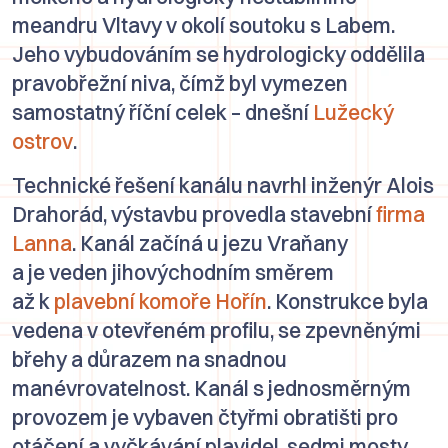
meandru Vltavy v okolí soutoku s Labem.
Jeho vybudováním se hydrologicky oddělila
pravobřežní niva, čímž byl vymezen
samostatný říční celek – dnešní
Lužecký
ostrov
.
Technické řešení kanálu navrhl inženýr
Alois
Drahorád
, výstavbu provedla stavební
firma
Lanna
. Kanál začíná u jezu Vraňany
a je veden jihovýchodním směrem
až k
plavební komoře Hořín
. Konstrukce byla
vedena v otevřeném profilu, se zpevněnými
břehy a důrazem na snadnou
manévrovatelnost. Kanál s jednosměrným
provozem je vybaven čtyřmi obratišti pro
otáčení a vyčkávání plavidel, sedmi mosty