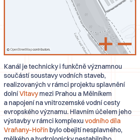
+
–
©
OpenStreetMap
contributors.
Kanál je technicky i funkčně významnou
součástí soustavy vodních staveb,
realizovaných v rámci projektu splavnění
dolní
Vltavy
mezi Prahou a Mělníkem
a napojení na vnitrozemské vodní cesty
evropského významu. Hlavním účelem jeho
výstavby v rámci komplexu
vodního díla
Vraňany–Hořín
bylo obejití nesplavného,
mělkého a hydrologicky nestabilního