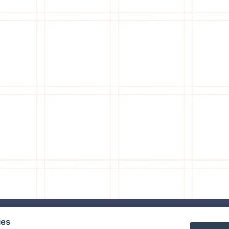
lanna.club
kontakt
ies