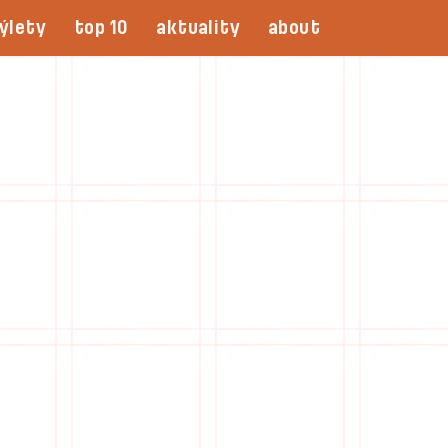
ýlety
top 10
aktuality
about