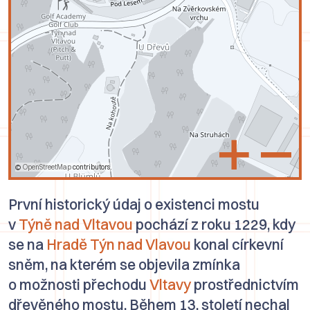
+
–
©
OpenStreetMap
contributors.
První historický údaj o existenci mostu
v
Týně nad Vltavou
pochází z roku 1229, kdy
se na
Hradě Týn nad Vlavou
konal církevní
sněm, na kterém se objevila zmínka
o možnosti přechodu
Vltavy
prostřednictvím
dřevěného mostu. Během 13. století nechal