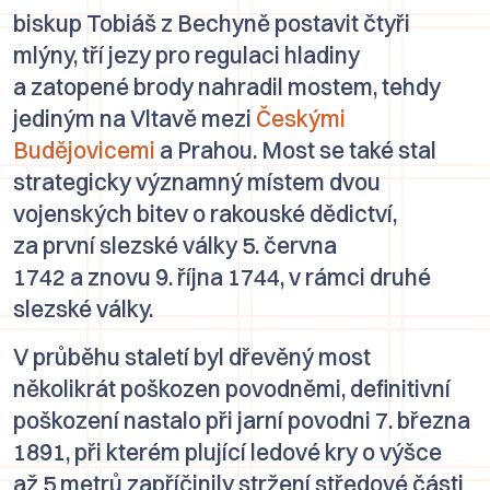
biskup
Tobiáš z Bechyně
postavit čtyři
mlýny, tří jezy pro regulaci hladiny
a zatopené brody nahradil mostem, tehdy
jediným na Vltavě mezi
Českými
Budějovicemi
a Prahou. Most se také stal
strategicky významný místem dvou
vojenských bitev o rakouské dědictví,
za první slezské války 5. června
1742 a znovu 9. října 1744, v rámci druhé
slezské války.
V průběhu staletí byl dřevěný most
několikrát poškozen povodněmi, definitivní
poškození nastalo při jarní povodni 7. března
1891, při kterém plující ledové kry o výšce
až 5 metrů zapříčinily stržení středové části