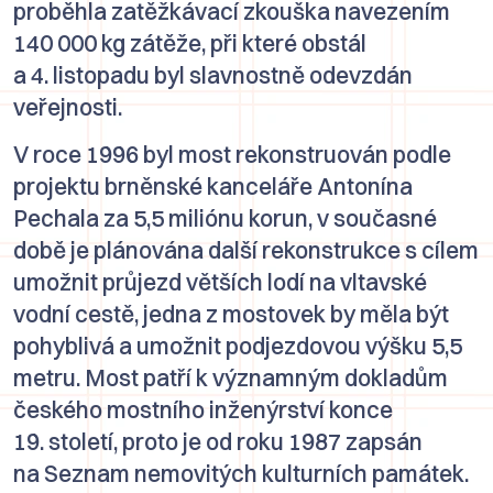
proběhla zatěžkávací zkouška navezením
140 000 kg zátěže, při které obstál
a 4. listopadu byl slavnostně odevzdán
veřejnosti.
V roce 1996 byl most rekonstruován podle
projektu brněnské kanceláře Antonína
Pechala za 5,5 miliónu korun, v současné
době je plánována další rekonstrukce s cílem
umožnit průjezd větších lodí na vltavské
vodní cestě, jedna z mostovek by měla být
pohyblivá a umožnit podjezdovou výšku 5,5
metru. Most patří k významným dokladům
českého mostního inženýrství konce
19. století, proto je od roku 1987 zapsán
na Seznam nemovitých kulturních památek.