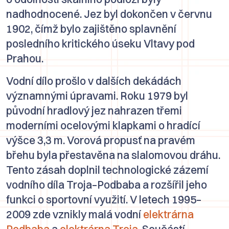
nadhodnocené. Jez byl dokončen v červnu
1902, čímž bylo zajištěno splavnění
posledního kritického úseku Vltavy pod
Prahou.
Vodní dílo prošlo v dalších dekádách
významnými úpravami. Roku 1979 byl
původní hradlový jez nahrazen třemi
moderními ocelovými klapkami o hradící
výšce 3,3 m. Vorová propusť na pravém
břehu byla přestavěna na slalomovou dráhu.
Tento zásah doplnil technologické zázemí
vodního díla Troja–Podbaba a rozšířil jeho
funkci o sportovní využití. V letech 1995–
2009 zde vznikly malá vodní
elektrárna
Podbaba
a
elektrárna Troja
. Součástí