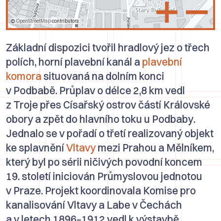
+
–
©
OpenStreetMap
contributors.
Základní dispozici tvořil hradlový jez o třech
polích, horní plavební kanál a
plavební
komora
situovaná na dolním konci
v Podbabě. Průplav o délce 2,8 km vedl
z
Troje
přes Císařský ostrov částí Královské
obory a zpět do hlavního toku u
Podbaby
.
Jednalo se v pořadí o třetí realizovaný objekt
ke splavnění
Vltavy
mezi Prahou a Mělníkem,
který byl po sérii ničivých povodní koncem
19. století iniciován
Průmyslovou jednotou
v Praze
. Projekt koordinovala
Komise pro
kanalisování Vltavy a Labe v Čechách
a v letech 1896–1912 vedl k výstavbě