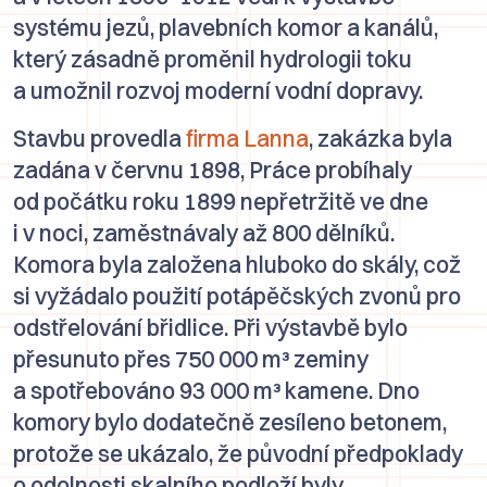
systému jezů, plavebních komor a kanálů,
který zásadně proměnil hydrologii toku
a umožnil rozvoj moderní vodní dopravy.
Stavbu provedla
firma Lanna
, zakázka byla
zadána v červnu 1898, Práce probíhaly
od počátku roku 1899 nepřetržitě ve dne
i v noci, zaměstnávaly až 800 dělníků.
Komora byla založena hluboko do skály, což
si vyžádalo použití potápěčských zvonů pro
odstřelování břidlice. Při výstavbě bylo
přesunuto přes 750 000 m³ zeminy
a spotřebováno 93 000 m³ kamene. Dno
komory bylo dodatečně zesíleno betonem,
protože se ukázalo, že původní předpoklady
o odolnosti skalního podloží byly