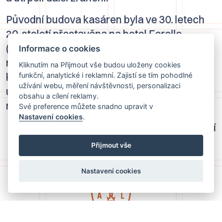
Původní budova kasáren byla ve 30. letech
20. století přestavěna na
hotel Forelle
(
Pstruh
). Při rekonstrukci se prý v trámech
Informace o cookies
našly zasazené kulky – tiché svědectví
Kliknutím na Přijmout vše budou uloženy cookies
krvavého střetu. Už pro samotný počet
funkční, analytické i reklamní. Zajistí se tím pohodlné
užívání webu, měření návštěvnosti, personalizaci
účastníků se událost označuje za vůbec
obsahu a cílení reklamy.
největší pytláckou bitvu v Evropě.
Své preference můžete snadno upravit v
Nastavení cookies
.
Martínek Jiří
Přijmout vše
Nastavení cookies