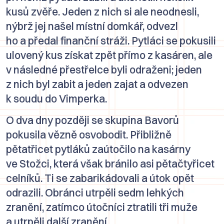
kusů zvěře. Jeden z nich si ale neodnesli,
nýbrž jej našel místní domkář, odvezl
ho a předal finanční stráži. Pytláci se pokusili
ulovený kus získat zpět přímo z kasáren, ale
v následné přestřelce byli odraženi; jeden
z nich byl zabit a jeden zajat a odvezen
k soudu do Vimperka.
O dva dny později se skupina Bavorů
pokusila vězně osvobodit. Přibližně
pětatřicet pytláků zaútočilo na kasárny
ve Stožci, která však bránilo asi pětačtyřicet
celníků. Ti se zabarikádovali a útok opět
odrazili. Obránci utrpěli sedm lehkých
zranění, zatímco útočníci ztratili tři muže
a utrpěli další zranění.