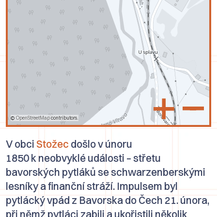
+
–
©
OpenStreetMap
contributors.
V obci
Stožec
došlo v únoru
1850 k neobvyklé události – střetu
bavorských pytláků se schwarzenberskými
lesníky a finanční stráží. Impulsem byl
pytlácký vpád z Bavorska do Čech 21. února,
při němž pytláci zabili a ukořistili několik