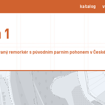
katalog
v
 1
ovaný remorkér s původním parním pohonem v České