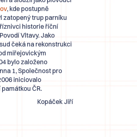
hov
, kde postupně
l zatopený trup parníku
íznivci historie říční
Povodí Vltavy. Jako
sud čeká na rekonstrukci
 pod miřejovickým
04 bylo založeno
na 1, Společnost pro
 2006 iniciovalo
ní památkou ČR.
Kopáček Jiří