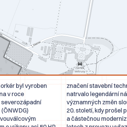
orkér byl vyroben
značení stavební techn
na v roce
natrvalo legendární n
 severozápadní
významných změn slouži
i
(
ÖNWDG
)
20. století, kdy prošel
dvouválcovým
a částečnou moderniza
 o výkonu asi 50 HP.
letech z provozu vyřaz