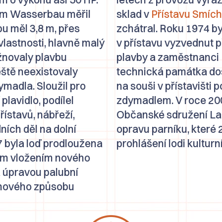
em
Wasserbau
měřil
sklad v
Přístavu Smíc
pu měl 3,8 m, přes
zchátral. Roku 1974 by
vlastnosti, hlavně malý
v přístavu vyzvednut př
žnovaly plavbu
plavby a zaměstnanci 
eště neexistovaly
technická památka do
madla. Sloužil pro
na souši v přístavišti
plavidlo, podílel
zdymadlem. V roce 20
ístavů, nábřeží,
Občanské sdružení Lan
ích děl na dolní
opravu parníku
, které
7 byla loď prodloužena
prohlášení lodi kultur
 m vložením nového
 a úpravou palubní
 nového způsobu