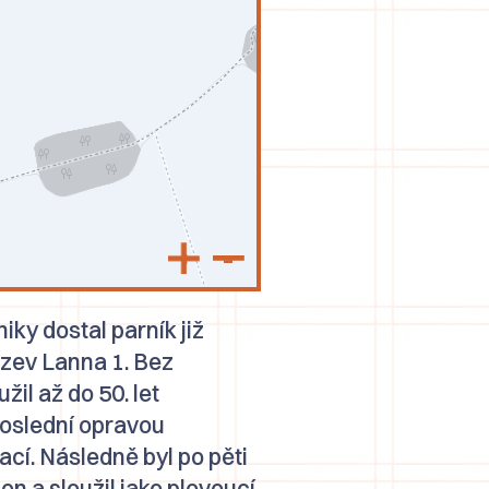
+
–
iky dostal parník již
ázev
Lanna 1
. Bez
l až do 50. let
 poslední opravou
cí. Následně byl po pěti
en a sloužil jako plovoucí