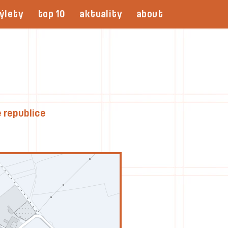
ýlety
top 10
aktuality
about
 republice