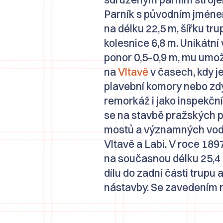
Parník s původním jmén
na délku 22,5 m, šířku tru
kolesnice 6,8 m. Unikátní 
ponor 0,5–0,9 m, mu umo
na
Vltavě
v časech, kdy j
plavební komory nebo zdy
remorkáž i jako inspekční 
se na stavbě pražských př
mostů a významných vodn
Vltavě a Labi. V roce 189
na současnou délku 25,4
dílu do zadní části trupu
nástavby. Se zavedením