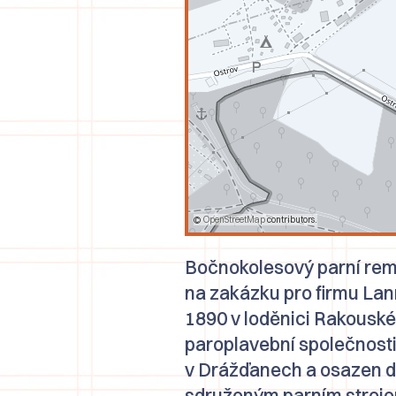
©
OpenStreetMap
contributors.
Bočnokolesový parní rem
na zakázku pro firmu Lan
1890 v loděnici
Rakouské
paroplavební společnost
v Drážďanech a osazen 
sdruženým parním strojem