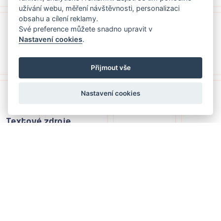
užívání webu, měření návštěvnosti, personalizaci
obsahu a cílení reklamy.
Své preference můžete snadno upravit v
Nastavení cookies
.
Přijmout vše
Nastavení cookies
Textové zdroje
Lannovka Kleť
nahoru
Audiovizuální záznamy
Regiony ČT24 – Výročí lanovky Kleť
Toulavá kamera – Kleť
Události v regionech – Lannovka na Kleť