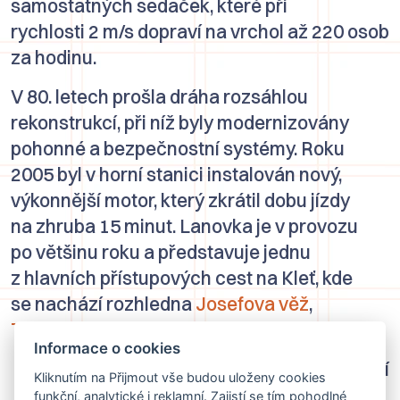
samostatných sedaček, které při
rychlosti 2 m/s dopraví na vrchol až 220 osob
za hodinu.
V 80. letech prošla dráha rozsáhlou
rekonstrukcí, při níž byly modernizovány
pohonné a bezpečnostní systémy. Roku
2005 byl v horní stanici instalován nový,
výkonnější motor, který zkrátil dobu jízdy
na zhruba 15 minut. Lanovka je v provozu
po většinu roku a představuje jednu
z hlavních přístupových cest na Kleť, kde
se nachází rozhledna
Josefova věž
,
Tereziina chata
a observatoř.
Informace o cookies
Martínek Jiří
Kliknutím na Přijmout vše budou uloženy cookies
funkční, analytické i reklamní. Zajistí se tím pohodlné