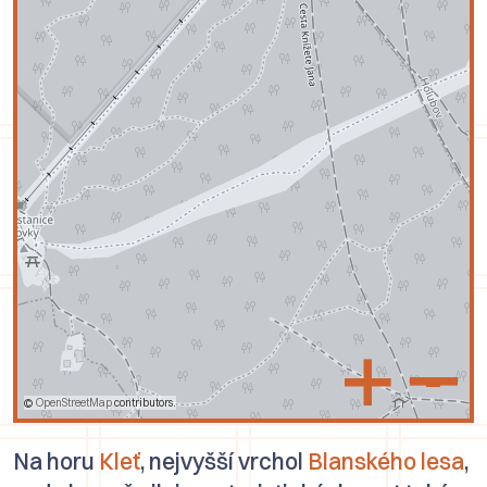
+
–
©
OpenStreetMap
contributors.
Na horu
Kleť
, nejvyšší vrchol
Blanského lesa
,