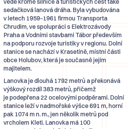
vede kromě silnice a turistických cest také
sedačková lanová dráha. Byla vybudována
v letech 1959–1961 firmou
Transporta
Chrudim,
ve spolupráci s
Elektrozávody
Praha
a
Vodními stavbami Tábor
především
na podporu rozvoje turistiky v regionu. Dolní
stanice se nachází v
Krasetíně
, místní části
obce
Holubov
, která je současně jejím
majitelem.
Lanovka je dlouhá 1792 metrů a překonává
výškový rozdíl 383 metrů, přičemž
je podepřena 22 ocelovými podpěrami. Dolní
stanice leží v nadmořské výšce 691 m, horní
pak 1074 m n. m., jen několik metrů pod
vrcholem Kleti. Lanovka má 100